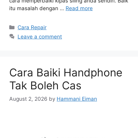
cara memperbaiki kipas siling anda sendiri. Baik
itu masalah dengan …
Read more
Categories
Cara Repair
Leave a comment
Cara Baiki Handphone
Tak Boleh Cas
August 2, 2026
by
Hammani Eiman