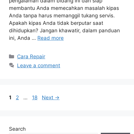
pengalaman dalam bidang ini dan siap
membantu Anda memecahkan masalah kipas
Anda tanpa harus memanggil tukang servis.
Apakah kipas Anda tidak berputar saat
dihidupkan? Jangan khawatir, dalam panduan
ini, Anda …
Read more
Categories
Cara Repair
Leave a comment
Page
Page
Page
1
2
…
18
Next
→
Search