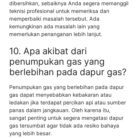
dibersihkan, sebaiknya Anda segera memanggil
teknisi profesional untuk memeriksa dan
memperbaiki masalah tersebut. Ada
kemungkinan ada masalah lain yang
memerlukan penanganan lebih lanjut.
10. Apa akibat dari
penumpukan gas yang
berlebihan pada dapur gas?
Penumpukan gas yang berlebihan pada dapur
gas dapat menyebabkan kebakaran atau
ledakan jika terdapat percikan api atau sumber
panas dalam jangkauan. Oleh karena itu,
sangat penting untuk segera mengatasi dapur
gas tersumbat agar tidak ada resiko bahaya
yang lebih besar.