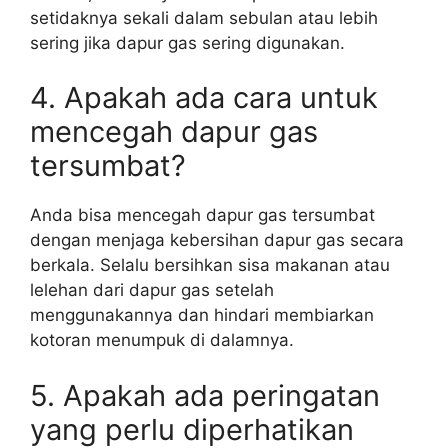
setidaknya sekali dalam sebulan atau lebih
sering jika dapur gas sering digunakan.
4. Apakah ada cara untuk
mencegah dapur gas
tersumbat?
Anda bisa mencegah dapur gas tersumbat
dengan menjaga kebersihan dapur gas secara
berkala. Selalu bersihkan sisa makanan atau
lelehan dari dapur gas setelah
menggunakannya dan hindari membiarkan
kotoran menumpuk di dalamnya.
5. Apakah ada peringatan
yang perlu diperhatikan