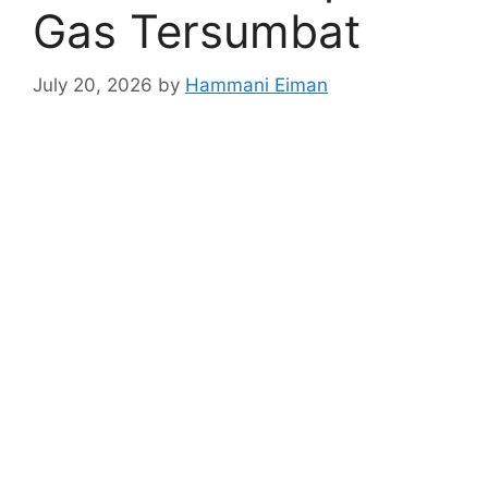
Gas Tersumbat
July 20, 2026
by
Hammani Eiman