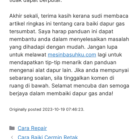
tidak dapat berputar.
Akhir sekali, terima kasih kerana sudi membaca
artikel ringkas ini tentang cara baiki dapur gas
tersumbat. Saya harap panduan ini dapat
membantu anda dalam menyelesaikan masalah
yang dihadapi dengan mudah. Jangan lupa
untuk melawat
mesinbasuhku.com
lagi untuk
mendapatkan tip-tip menarik dan panduan
mengenai alat dapur lain. Jika anda mempunyai
sebarang soalan, sila tinggalkan komen di
ruang di bawah. Selamat mencuba dan semoga
berjaya dalam membaiki dapur gas anda!
Originally posted 2023-10-19 07:46:23.
Categories
Cara Repair
Cara Baiki Cermin Retak