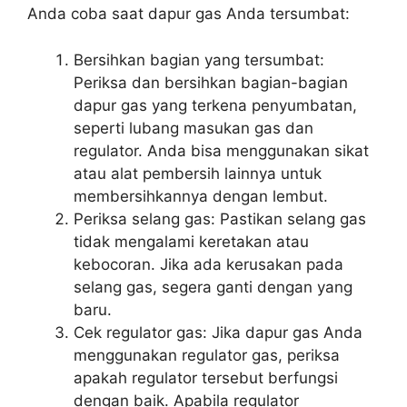
Anda coba saat dapur gas Anda tersumbat:
Bersihkan bagian yang tersumbat:
Periksa dan bersihkan bagian-bagian
dapur gas yang terkena penyumbatan,
seperti lubang masukan gas dan
regulator. Anda bisa menggunakan sikat
atau alat pembersih lainnya untuk
membersihkannya dengan lembut.
Periksa selang gas: Pastikan selang gas
tidak mengalami keretakan atau
kebocoran. Jika ada kerusakan pada
selang gas, segera ganti dengan yang
baru.
Cek regulator gas: Jika dapur gas Anda
menggunakan regulator gas, periksa
apakah regulator tersebut berfungsi
dengan baik. Apabila regulator