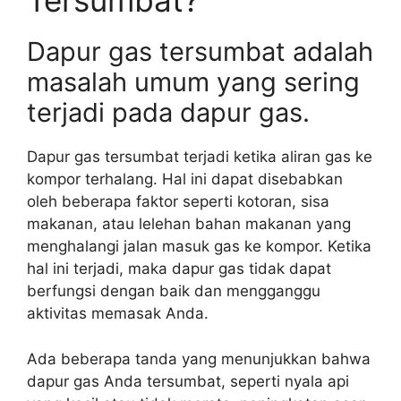
Tersumbat?
Dapur gas tersumbat adalah
masalah umum yang sering
terjadi pada dapur gas.
Dapur gas tersumbat terjadi ketika aliran gas ke
kompor terhalang. Hal ini dapat disebabkan
oleh beberapa faktor seperti kotoran, sisa
makanan, atau lelehan bahan makanan yang
menghalangi jalan masuk gas ke kompor. Ketika
hal ini terjadi, maka dapur gas tidak dapat
berfungsi dengan baik dan mengganggu
aktivitas memasak Anda.
Ada beberapa tanda yang menunjukkan bahwa
dapur gas Anda tersumbat, seperti nyala api