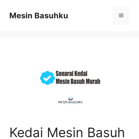
Skip
to
Mesin Basuhku
Menu
content
Kedai Mesin Basuh