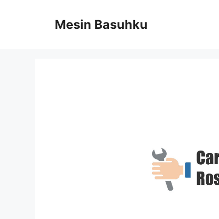
Skip
to
Mesin Basuhku
content