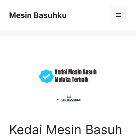
Skip
to
Mesin Basuhku
Menu
content
Kedai Mesin Basuh