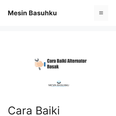
Skip
to
Mesin Basuhku
Menu
content
Cara Baiki