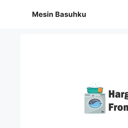
Skip
to
Mesin Basuhku
content