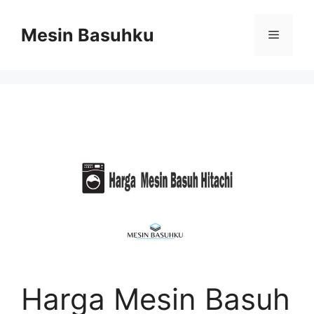
Skip
to
Mesin Basuhku
Menu
content
Harga Mesin Basuh