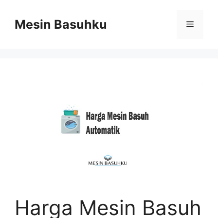
Skip
to
Mesin Basuhku
Menu
content
Harga Mesin Basuh